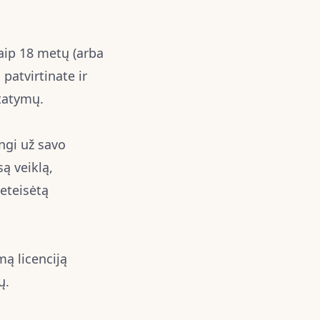
aip 18 metų (arba
patvirtinate ir
statymų.
ngi už savo
ą veiklą,
eteisėtą
ą licenciją
ų.