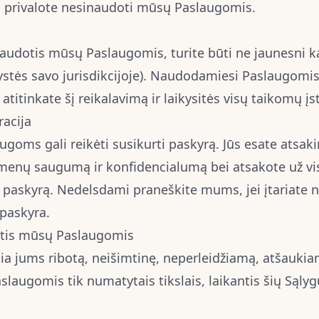
, privalote nesinaudoti mūsų Paslaugomis.
udotis mūsų Paslaugomis, turite būti ne jaunesni k
stės savo jurisdikcijoje). Naudodamiesi Paslaugomis 
atitinkate šį reikalavimą ir laikysitės visų taikomų į
racija
goms gali reikėti susikurti paskyrą. Jūs esate atsaki
enų saugumą ir konfidencialumą bei atsakote už vis
paskyrą. Nedelsdami praneškite mums, jei įtariate n
paskyra.
dotis mūsų Paslaugomis
ia jums ribotą, neišimtinę, neperleidžiamą, atšaukiam
laugomis tik numatytais tikslais, laikantis šių Sąlyg