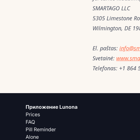
SMARTAGO LLC
5305 Limestone Ro
Wilmington, DE 19
El. paštas:
info@sm
Svetainė:
www.smar
Telefonas:
+1 864 
Приложение Lunona
Prices
FAQ
Pill Reminder
Alone