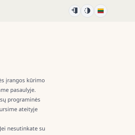
ės įrangos kūrimo
ame pasaulyje.
mūsų programinės
ursime ateityje
ei nesutinkate su