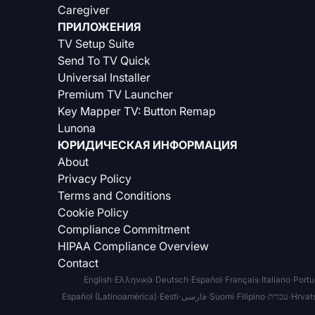
Caregiver
ПРИЛОЖЕНИЯ
TV Setup Suite
Send To TV Quick
Universal Installer
Premium TV Launcher
Key Mapper TV: Button Remap
Lunona
ЮРИДИЧЕСКАЯ ИНФОРМАЦИЯ
About
Privacy Policy
Terms and Conditions
Cookie Policy
Compliance Commitment
HIPAA Compliance Overview
Contact
·
·
·
·
·
·
English
Ελληνικά
Deutsch
Español
Français
Italiano
Portu
·
·
·
·
·
·
Español (Latinoamérica)
Eesti
فارسی
Suomi
Filipino
עברית
Hrvats