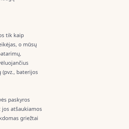
s tik kaip
eikėjas, o mūsų
patarimų,
vėluojančius
(pvz., baterijos
vės paskyros
t jos atšaukiamos
ykdomas griežtai