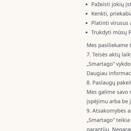
Pažeisti jokių į
Kenkti, priekabia
Platinti virusus 
Trukdyti mūsų 
Mes pasiliekame t
7. Teisės aktų lai
„Smartago“ vykdo 
Daugiau informac
8. Paslaugų pakei
Mes galime savo n
įspėjimu arba be j
9. Atsakomybės a
„Smartago“ teikia 
garantijų. Negara