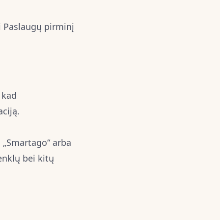
i Paslaugų pirminį
, kad
ciją.
a „Smartago“ arba
enklų bei kitų