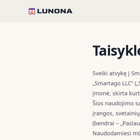
Taisykl
Sveiki atvykę į S
„Smartago LLC“ („
įmonė, skirta kur
Šios naudojimo są
įrangos, svetainių
(bendrai – „Paslau
Naudodamiesi mūsų