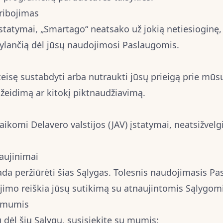
ribojimas
 įstatymai, „Smartago“ neatsako už jokią netiesioginę, 
ylančią dėl jūsų naudojimosi Paslaugomis.
eisę sustabdyti arba nutraukti jūsų prieigą prie mūs
ažeidimą ar kitokį piktnaudžiavimą.
komi Delavero valstijos (JAV) įstatymai, neatsižvelgi
naujinimai
da peržiūrėti šias Sąlygas. Tolesnis naudojimasis P
ojimo reiškia jūsų sutikimą su atnaujintomis Sąlygomi
u mumis
ų dėl šių Sąlygų, susisiekite su mumis: