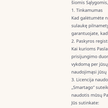
šiomis Sąlygomis
1. Tinkamumas
Kad galėtumėte na
sulaukę pilnamety
garantuojate, kad 
2. Paskyros regist
Kai kurioms Paslau
prisijungimo duom
vykdomą per jūsų 
naudojimąsi jūsų 
3. Licencija nau
„Smartago“ suteik
naudotis mūsų Pas
Jūs sutinkate: