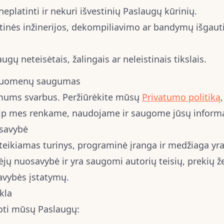
eplatinti ir nekuri išvestinių Paslaugų kūrinių.
kštinės inžinerijos, dekompiliavimo ar bandymų išgaut
gų neteisėtais, žalingais ar neleistinais tikslais.
 duomenų saugumas
mums svarbus. Peržiūrėkite mūsų
Privatumo politiką
ip mes renkame, naudojame ir saugome jūsų informa
osavybė
teikiamas turinys, programinė įranga ir medžiaga yr
vėjų nuosavybė ir yra saugomi autorių teisių, prekių ž
avybės įstatymų.
kla
oti mūsų Paslaugų: