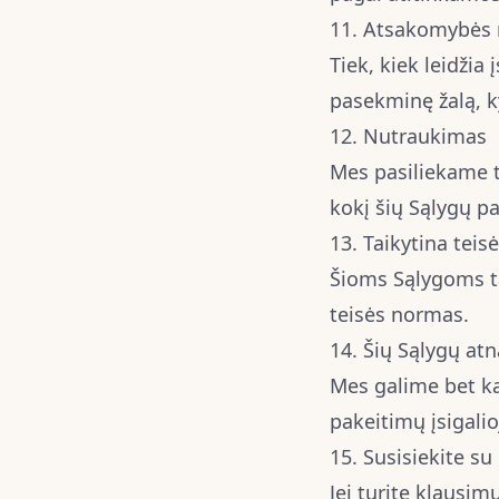
11. Atsakomybės 
Tiek, kiek leidžia
pasekminę žalą, k
12. Nutraukimas
Mes pasiliekame t
kokį šių Sąlygų p
13. Taikytina teisė
Šioms Sąlygoms tai
teisės normas.
14. Šių Sąlygų at
Mes galime bet ka
pakeitimų įsigali
15. Susisiekite s
Jei turite klausim