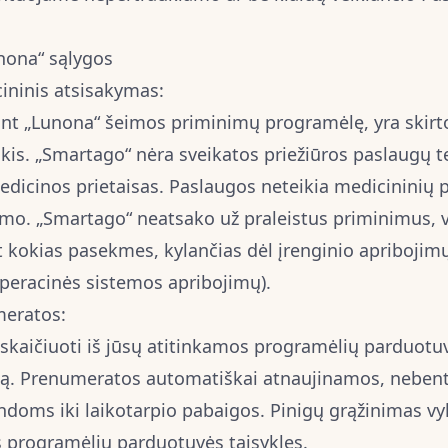
unona“ sąlygos
cininis atsisakymas:
ant „Lunona“ šeimos priminimų programėlę, yra skirto
kis.
„Smartago“ nėra sveikatos priežiūros paslaugų t
dicinos prietaisas.
Paslaugos neteikia medicininių 
mo. „Smartago“ neatsako už praleistus priminimus, 
 kokias pasekmes, kylančias dėl įrenginio apribojimų 
operacinės sistemos apribojimų).
meratos:
kaičiuoti iš jūsų atitinkamos programėlių parduotu
imą. Prenumeratos automatiškai atnaujinamos, neben
andoms iki laikotarpio pabaigos. Pinigų grąžinimas v
 programėlių parduotuvės taisykles.