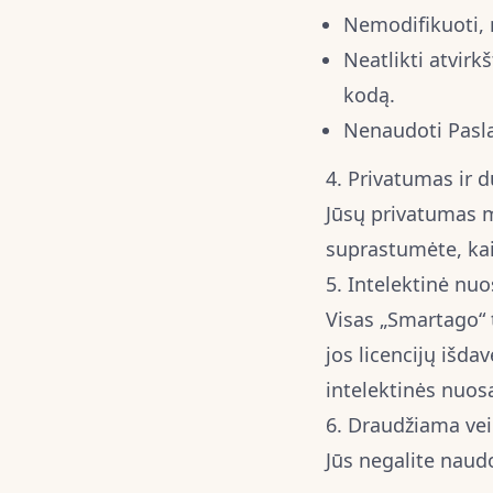
Nemodifikuoti, n
Neatlikti atvir
kodą.
Nenaudoti Paslau
4. Privatumas ir
Jūsų privatumas 
suprastumėte, ka
5. Intelektinė nu
Visas „Smartago“ 
jos licencijų išda
intelektinės nuos
6. Draudžiama vei
Jūs negalite naud