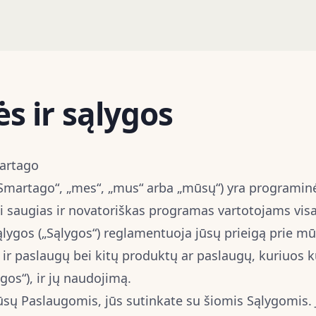
ės ir sąlygos
martago
Smartago“, „mes“, „mus“ arba „mūsų“) yra programin
ti saugias ir novatoriškas programas vartotojams vis
lygos („Sąlygos“) reglamentuoja jūsų prieigą prie 
 ir paslaugų bei kitų produktų ar paslaugų, kuriuos k
gos“), ir jų naudojimą.
 Paslaugomis, jūs sutinkate su šiomis Sąlygomis. J