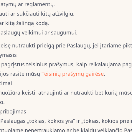
statymų ar reglamentų.
uti ar sukčiauti kitų atžvilgiu.
ar kitą žalingą kodą.
Paslaugų veikimui ar saugumui.
eisę nutraukti prieigą prie Paslaugų, jei įtariame pi
kymasis
pagrįstus teisinius prašymus, kaip reikalaujama pag
ijos rasite mūsų
Teisinių prašymų gairėse
.
timai
uožiūra keisti, atnaujinti ar nutraukti bet kurią mūs
o.
pribojimas
Paslaugas „tokias, kokios yra“ ir „tokias, kokios prie
ntuojame nepertraukiamo ar be klaidų veikiančio Pa