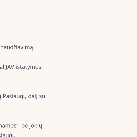
ktnaudžiavimą.
al JAV įstatymus.
ų Paslaugų dalį su
inamos“, be jokių
slaugų