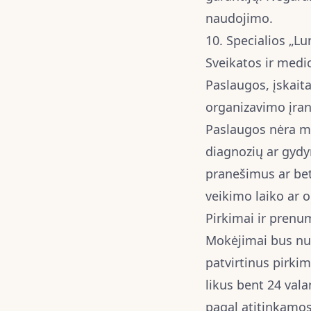
naudojimo.
10. Specialios „L
Sveikatos ir medi
Paslaugos, įskait
organizavimo įran
Paslaugos nėra me
diagnozių ar gydy
pranešimus ar bet
veikimo laiko ar 
Pirkimai ir prenu
Mokėjimai bus nus
patvirtinus pirk
likus bent 24 val
pagal atitinkamos