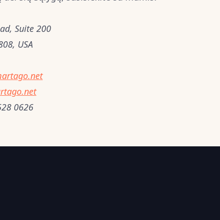
ad, Suite 200
808, USA
artago.net
tago.net
528 0626