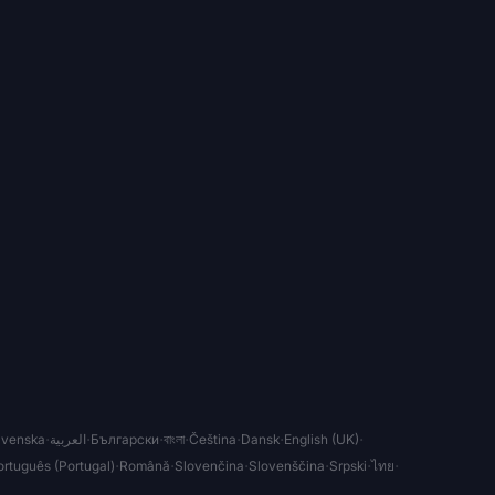
·
·
·
·
·
·
·
venska
العربية
Български
বাংলা
Čeština
Dansk
English (UK)
·
·
·
·
·
·
rtuguês (Portugal)
Română
Slovenčina
Slovenščina
Srpski
ไทย