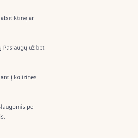
atsitiktinę ar
ų Paslaugų už bet
ant į kolizines
aslaugomis po
s.