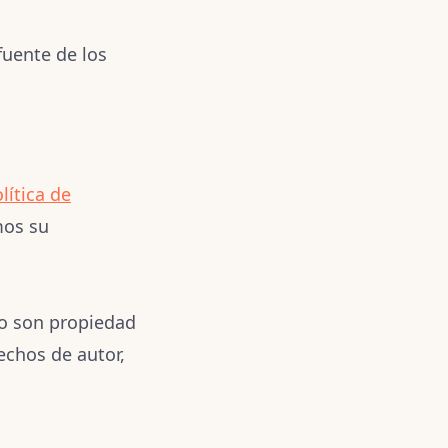
fuente de los
lítica de
mos su
go son propiedad
echos de autor,