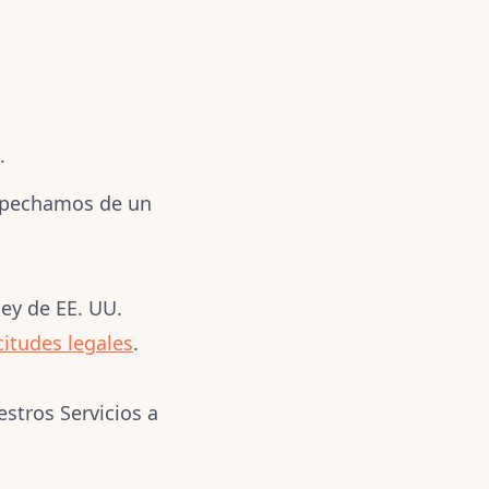
.
ospechamos de un
ley de EE. UU.
citudes legales
.
stros Servicios a