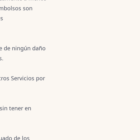
embolsos son
es
le de ningún daño
s.
ros Servicios por
sin tener en
uado de los