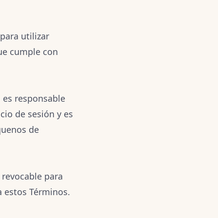
ara utilizar
 que cumple con
d es responsable
cio de sesión y es
íquenos de
y revocable para
 a estos Términos.