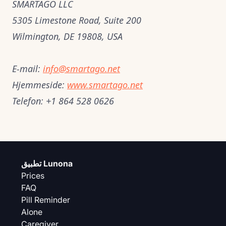
SMARTAGO LLC
5305 Limestone Road, Suite 200
Wilmington, DE 19808, USA
E-mail:
info@smartago.net
Hjemmeside:
www.smartago.net
Telefon:
+1 864 528 0626
تطبيق Lunona
Prices
FAQ
Pill Reminder
Alone
Caregiver