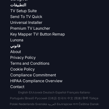
التطبيقات
TV Setup Suite
Send To TV Quick
Universal Installer
Premium TV Launcher
Key Mapper TV: Button Remap
Lunona
قانوني
About
Privacy Policy
Terms and Conditions
Cookie Policy
Compliance Commitment
HIPAA Compliance Overview
Contact
·
·
·
·
·
·
English
Ελληνικά
Deutsch
Español
Français
Italiano
·
·
·
·
·
·
·
Português (Brasil)
Русский
日本語
한국어
中文 (简体)
हिन्दी
Türkçe
·
·
·
·
·
·
·
·
Polski
Nederlands
Svenska
العربية
Български
বাংলা
Čeština
Dansk